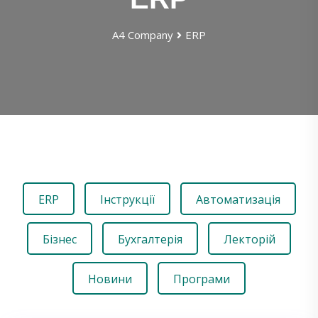
А4 Company
ERP
ERP
Інструкції
Автоматизація
Бізнес
Бухгалтерія
Лекторій
Новини
Програми