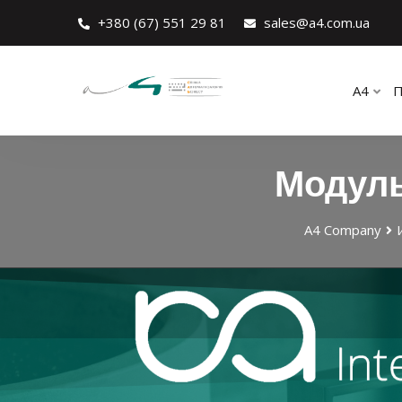
+380 (67) 551 29 81
sales@a4.com.ua
A4
П
Модуль
А4 Company