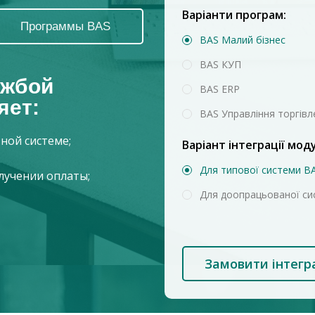
Варіанти програм:
Программы BAS
BAS Малий бізнес
BAS КУП
ужбой
BAS ERP
яет:
BAS Управління торгів
ной системе;
Варіант інтеграції мод
Для типової системи B
лучении оплаты;
Для доопрацьованої си
Замовити інтегр