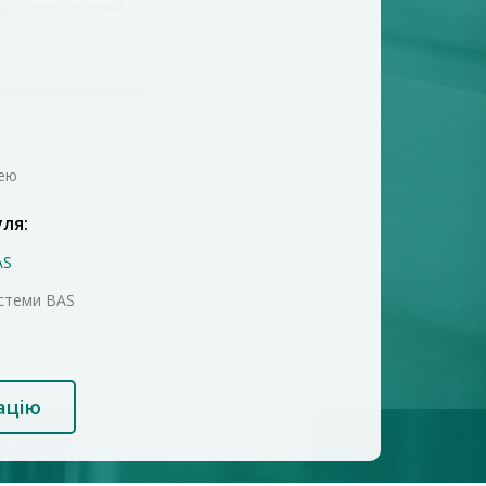
лею
уля:
AS
стеми BAS
ацію