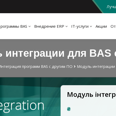
Лучш
рограммы BAS
Внедрение ERP
IT-услуги
Акции
От
 интеграции для BAS с
Интеграция программ BAS с другим ПО
Модуль интеграции д
Модуль інтегра
₴