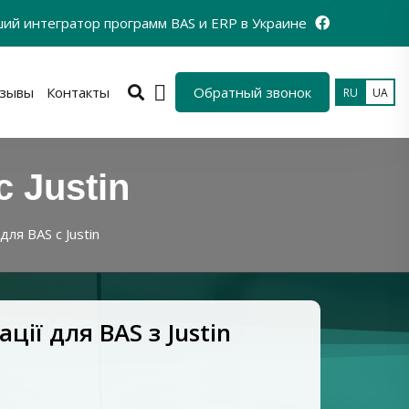
ий интегратор программ BAS и ERP в Украине
зывы
Контакты
Обратный звонок
RU
UA
 Justin
ля BAS с Justin
ції для BAS з Justin