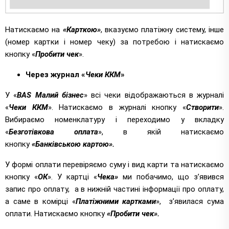
Натискаємо на
«Карткою»
, вказуємо платіжну систему, інше
(номер картки і номер чеку) за потребою і натискаємо
кнопку «
Пробити чек
».
Через журнал «
Чеки ККМ
»
У «
BAS Малий бізнес
» всі чеки відображаються в журналі
«
Чеки ККМ
». Натискаємо в журналі кнопку «
Створити
».
Вибираємо номенклатуру і переходимо у вкладку
«
Безготівкова оплата
», в якій натискаємо
кнопку
«Банківською картою».
У формі оплати перевіряємо суму і вид карти та натискаємо
кнопку «
ОК
». У картці «
Чека»
ми побачимо, що з’явився
запис про оплату, а в нижній частині інформації про оплату,
а саме в комірці «
Платіжними картками
», з’явилася сума
оплати. Натискаємо кнопку
«Пробити чек».