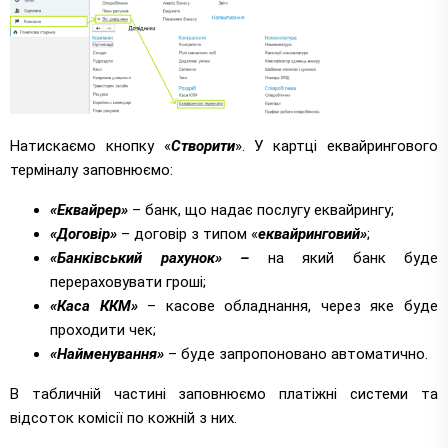
Натискаємо кнопку «
Створити
». У картці еквайрингового
терміналу заповнюємо:
«Еквайрер»
– банк, що надає послугу еквайрингу;
«Договір»
– договір з типом «
еквайринговий»
;
«Банківський рахунок» –
на який банк буде
перераховувати гроші;
«Каса ККМ»
– касове обладнання, через яке буде
проходити чек;
«Найменування»
– буде запропоновано автоматично.
В табличній частині заповнюємо платіжні системи та
відсоток комісії по кожній з них.