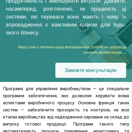
продуктивність і зменшувати витрати. Давайте,
насамперед, розглянемо, як працюють ці
системи, які переваги вони мають і чому їх
впровадження є важливим кроком для будь-
якого бізнесу.
Якщо у вас є питання щодо впровадження, роботи чи супроводу
програм автоматизації →
Замовте консультацію
Програма для управління виробництвом — це спеціальне
програмне забезпечення, яке дозволяє керувати всіма
аспектами виробничого процесу. Основна функція таких
систем — забезпечити прозорість та контроль на всіх
етапах виробництва: від надходження сировини на склад до
випуску готової продукції. Програми такого типу
автоматизують процеси планування, моніторингу та